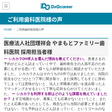
ご利用歯科医院様の声
HOME
ご利用歯科医院様の声
医療法人社団理祥会 やまもとファミリー歯
科医院 採用担当者様
ー シカカラDH求人を選んだ理由を教えてください。
患者さまの
予約がどんどん詰まっていく中で、歯科衛生士の人員不足のため
藁にもすがる思いで、様々な人材斡旋会社に相談させていただき
ました。 シカカラさんはそのうちの1件ではありましたが、当院の
状況をひとつひとつ丁寧に聞き取り、また採用してもすぐに辞め
てしまっては意味がないと、法人と求職者の想いを汲み取った上
でマッチングさせるという丁寧な応対を心がけてくださいまし
た。
ー シカカラを利用する前はどのような課題を抱えていました
か？
まず立地面からか、募集しても応募がないということ、また
たとえ応募があったとしても、残念ながら当院の必要とする人材
ではない、でも予約はどんどん詰まっていく…というゴールのな