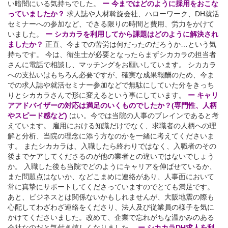
い暗闇にいる気持ちでした。
ー 今まではどのように採用をおこな
っていましたか？
求人誌や人材斡旋会社、ハローワーク、DH就活
セミナーへの参加など、できる限りの時間と費用、労力をかけて
いました。
ー シカカラを利用してから課題はどのように解決され
ましたか？
正直、今までの苦労は何だったのだろうか…という気
持ちです。 今は、衛生士が必要となったらまずシカカラの担当者
さんに電話で相談し、マッチングをお願いしています。 シカカラ
への支払いはもちろん必要ですが、確実な成果報酬のため、今ま
での求人誌や就活セミナー参加などで無駄にしていた分をきっち
りとシカカラさんで形に変えるという事にしています。
ー キャリ
アアドバイザーの対応は満足のいくものでしたか？(専門性、人柄
やスピード感など)
はい。今では当院の人事のブレインであると考
えています。 雇用における知識だけでなく、求職者の人柄への理
解と分析、当院の理念に添う方なのかを一緒に考えてくださいま
す。 またシカカラは、入職したら終わりではなく、入職者のその
後までケアしてくださるのが他の業者との違いではないでしょう
か。 入職した後も当院でどのようにキャリアを伸ばせているか、
また問題点はないか、などこまめに連絡があり、人事面において
常に真摯にサポートしてくださっていますのでとても満足です。
あと、ビジネスとは関係ないかもしれませんが、大阪地震の際も
心配してわざわざ連絡をくださり、法人及び従業員の様子を気に
かけてくださいました。改めて、企業で忘れがちな温かみのある
会社なのだと気付き嬉しくなりました。
ー シカカラDH求人を利